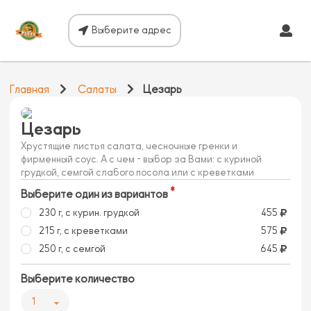
Выберите адрес
Главная
Салаты
Цезарь
Цезарь
Хрустящие листья салата, чесночные гренки и
фирменный соус. А с чем - выбор за Вами: с куриной
грудкой, семгой слабого посола или с креветками
Выберите один из вариантов
230 г, c курин. грудкой
455
215 г, c креветками
575
250 г, c семгой
645
Выберите количество
1